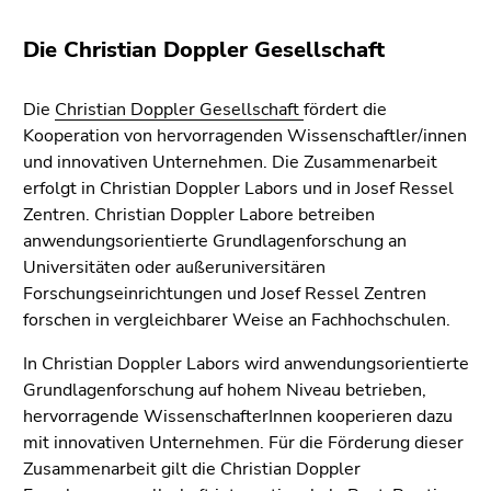
bestätigen
Sie diesen
Die Christian Doppler Gesellschaft
Link.
Beginn
Zum
Die
Christian Doppler Gesellschaft
fördert die
des
Inhalt
Kooperation von hervorragenden Wissenschaftler/innen
Seitenbereichs:
(Zugriffstaste
und innovativen Unternehmen. Die Zusammenarbeit
Seitenbereiche:
1)
erfolgt in Christian Doppler Labors und in Josef Ressel
Zur
Zentren. Christian Doppler Labore betreiben
Positionsanzeige
anwendungsorientierte Grundlagenforschung an
(Zugriffstaste
Universitäten oder außeruniversitären
2)
Forschungseinrichtungen und Josef Ressel Zentren
Zur
forschen in vergleichbarer Weise an Fachhochschulen.
Hauptnavigation
In Christian Doppler Labors wird anwendungsorientierte
(Zugriffstaste
Grundlagenforschung auf hohem Niveau betrieben,
3)
hervorragende WissenschafterInnen kooperieren dazu
Zur
mit innovativen Unternehmen. Für die Förderung dieser
Unternavigation
Zusammenarbeit gilt die Christian Doppler
(Zugriffstaste