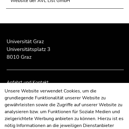
Website der AVL List GmbH
Seitenbereichs.
Zur
Übersicht
der
Beginn
Ende
Ende
Seitenbereiche
des
dieses
dieses
Seitenbereichs:
Seitenbereichs.
Seitenbereichs.
Universität Graz
Zusatzinformationen:
Zur
Zur
Universitätsplatz 3
Übersicht
Übersicht
8010 Graz
der
der
Seitenbereiche
Seitenbereiche
Anfahrt und Kontakt
Kommunikation und Öffentlichkeitsarbeit
Unsere Website verwendet Cookies, um die
grundlegende Funktionalität unserer Website zu
Moodle
gewährleisten sowie die Zugriffe auf unserer Website zu
UNIGRAZonline
analysieren bzw. um Funktionen für Soziale Medien und
Impressum
zielgerichtete Werbung anbieten zu können. Hierzu ist es
Datenschutzerklärung
nötig Informationen an die jeweiligen Dienstanbieter