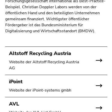
Forschungsgesellschaft international als Best-Practice-
4)
Beispiel. Christian Doppler Labors werden von der
Zu
öffentlichen Hand und den beteiligten Unternehmen
den
gemeinsam finanziert. Wichtigster öffentlicher
Zusatzinformationen
Fördergeber ist das Bundesministerium für
(Zugriffstaste
Digitalisierung und Wirtschaftsstandort (BMDW).
5)
Zu
den
Seiteneinstellungen
Altstoff Recycling Austria
(Benutzer/Sprache)
(Zugriffstaste
Website der Altstoff Recycling Austria
8)
AG
Zur
Suche
iPoint
(Zugriffstaste
Website der iPoint-systems gmbh
9)
Ende
AVL
dieses