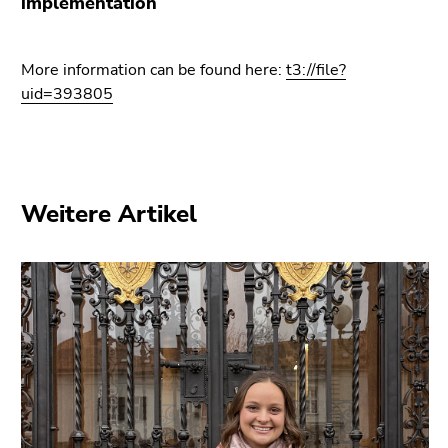
implementation
bestätigen
Sie diesen
Link.
More information can be found here:
t3://file?
Beginn
uid=393805
Zum
des
Inhalt
Seitenbereichs:
(Zugriffstaste
Seitenbereiche:
1)
Zur
Weitere Artikel
Positionsanzeige
(Zugriffstaste
2)
Zur
Hauptnavigation
(Zugriffstaste
3)
Zu
den
Zusatzinformationen