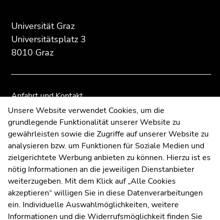
des
dieses
dieses
Seitenbereichs:
Seitenbereichs.
Seitenbereichs.
Universität Graz
Zusatzinformationen:
Zur
Zur
Universitätsplatz 3
Übersicht
Übersicht
8010 Graz
der
der
Seitenbereiche
Seitenbereiche
Anfahrt und Kontakt
Kommunikation und Öffentlichkeitsarbeit
Unsere Website verwendet Cookies, um die
grundlegende Funktionalität unserer Website zu
Moodle
gewährleisten sowie die Zugriffe auf unserer Website zu
UNIGRAZonline
analysieren bzw. um Funktionen für Soziale Medien und
Impressum
zielgerichtete Werbung anbieten zu können. Hierzu ist es
Datenschutzerklärung
nötig Informationen an die jeweiligen Dienstanbieter
Cookie-Einstellungen
weiterzugeben. Mit dem Klick auf „Alle Cookies
Barrierefreiheitserklärung
akzeptieren“ willigen Sie in diese Datenverarbeitungen
ein. Individuelle Auswahlmöglichkeiten, weitere
Informationen und die Widerrufsmöglichkeit finden Sie